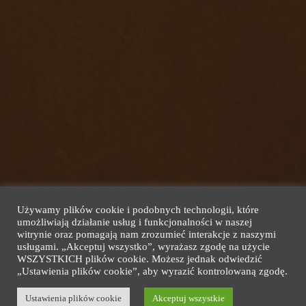
Używamy plików cookie i podobnych technologii, które
umożliwiają działanie usług i funkcjonalności w naszej
witrynie oraz pomagają nam zrozumieć interakcje z naszymi
usługami. „Akceptuj wszystko”, wyrażasz zgodę na użycie
WSZYSTKICH plików cookie. Możesz jednak odwiedzić
„Ustawienia plików cookie”, aby wyrazić kontrolowaną zgodę.
Copyright © 2026 Baltic Gdańsk. Wszelkie prawa zastrzeżone
Design by
Ustawienia plików cookie
Blu/Art and Guza Invest
Akceptuj wszystkie