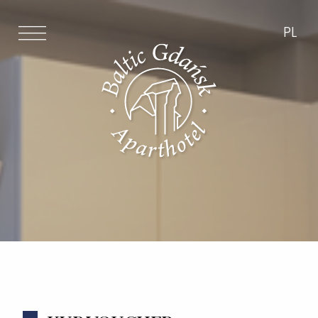
PL
PL
E
Newsletter
Zapoznałem się i akceptuję przepisy o
ochronie danych *