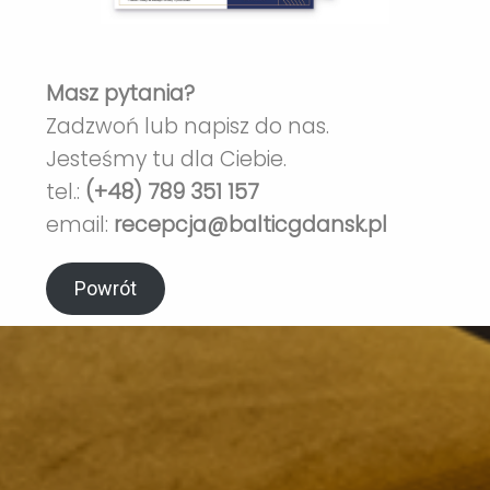
recepcja@balticgdansk.pl
Masz pytania?
Zadzwoń lub napisz do nas.
Jesteśmy tu dla Ciebie.
tel.:
(+48) 789 351 157
email:
recepcja@balticgdansk.pl
Powrót